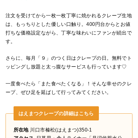
注文を受けてから一枚一枚丁寧に焼かれるクレープ生地
は、もっちりとした優しい口触り。400円台からとお値
打ちな価格設定ながら、丁寧な味わいにファンが続出で
す。
さらに、毎月「９」のつく日はクレープの日。無料でト
ッピングし放題と太っ腹なサービスも行っています♡
一度食べたら「また食べたくなる」！そんな幸せのクレ
ープ、ぜひ足を延ばして行ってみてください。
はえまつクレープの詳細はこちら
所在地
川口市榛松(はえまつ)350-1
アクセス
日暮里・舎人ライナー「見沼代親水公