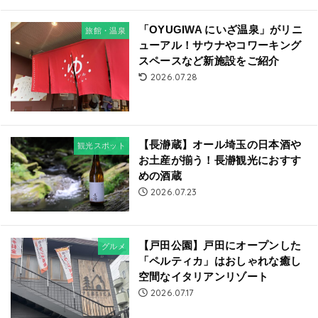
「OYUGIWA にいざ温泉」がリニ
旅館・温泉
ューアル！サウナやコワーキング
スペースなど新施設をご紹介
2026.07.28
【長瀞蔵】オール埼玉の日本酒や
観光スポット
お土産が揃う！長瀞観光におすす
めの酒蔵
2026.07.23
【戸田公園】戸田にオープンした
グルメ
「ペルティカ」はおしゃれな癒し
空間なイタリアンリゾート
2026.07.17