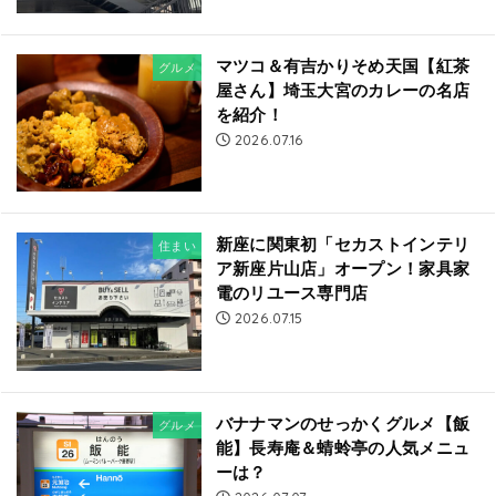
マツコ＆有吉かりそめ天国【紅茶
グルメ
屋さん】埼玉大宮のカレーの名店
を紹介！
2026.07.16
新座に関東初「セカストインテリ
住まい
ア新座片山店」オープン！家具家
電のリユース専門店
2026.07.15
バナナマンのせっかくグルメ【飯
グルメ
能】長寿庵＆蜻蛉亭の人気メニュ
ーは？