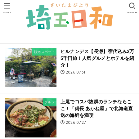
MENU
SEARCH
ヒルナンデス【長瀞】宿代込み2万
観光スポット
5千円旅！人気グルメとホテルを紹
介！
2026.07.31
上尾でコスパ抜群のランチならこ
グルメ
こ！「備長 あかね屋」で北海道直
送の海鮮を満喫
2026.07.27