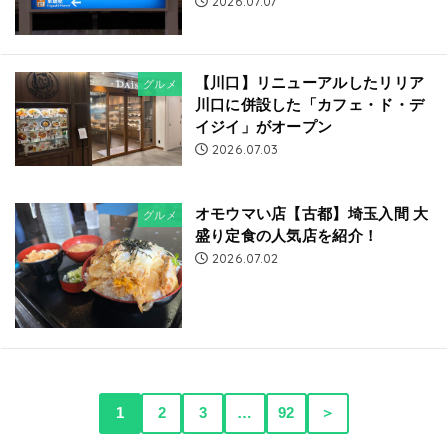
2026.07.07
【川口】リニューアルしたリリア
グルメ
川口に併設した「カフェ・ド・デ
イジイ」がオープン
2026.07.03
オモウマい店【古都】埼玉入間 大
グルメ
盛り定食の人気店を紹介！
2026.07.02
1
2
3
…
92
＞