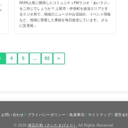
PAPA上尾に開局したコミュニティFMラジオ「あいラジ」
。
をご存じでしょうか？ 上尾市・伊奈町を放送エリアとす
わ
るラジオ局で、地域のニュースやお店紹介、イベント情報
など、地域に密着した番組を毎日放送しています。 さら
に災害発...
3
4
5
…
92
＞
お問い合わせ
プライバシーポリシー・免責事項
サイトマップ
運営会
© 2026
埼玉日和（さいたまびより）
All Rights Reserved.