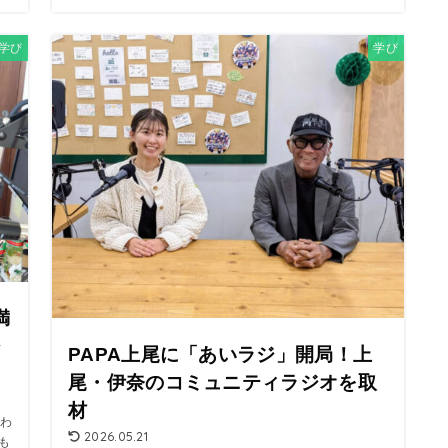
学び
学び
満
ジ
PAPA上尾に「あいラジ」開局！上
尾・伊奈のコミュニティラジオを取
材
わ
2026.05.21
も