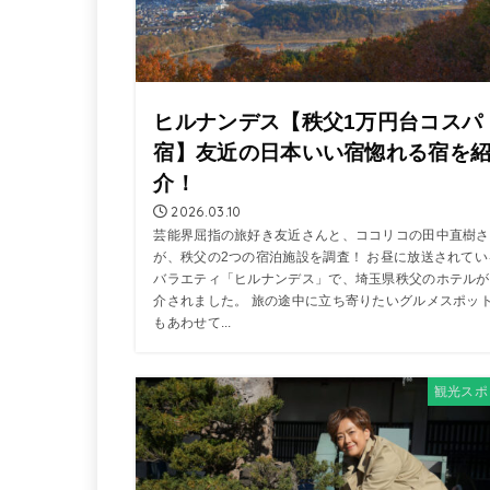
ヒルナンデス【秩父1万円台コスパ
宿】友近の日本いい宿惚れる宿を
介！
2026.03.10
芸能界屈指の旅好き友近さんと、ココリコの田中直樹さ
が、秩父の2つの宿泊施設を調査！ お昼に放送されてい
バラエティ「ヒルナンデス」で、埼玉県秩父のホテルが
介されました。 旅の途中に立ち寄りたいグルメスポッ
もあわせて...
観光スポ