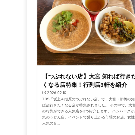
【つぶれない店】大宮 知れば行き
くなる店特集！行列店3軒を紹介
2026.02.10
TBS「坂上＆指原のつぶれない店」で、大宮・新橋の知
ば超行きたくなる店が特集されました。 その中で、大
の行列ができる人気店を3つ紹介します。 ハンバーグが
気のうどん店、イベントで盛り上がる市場のお店、女性
人気の台...