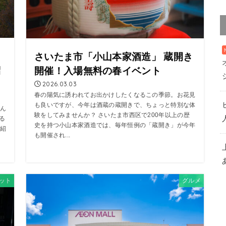
さいたま市「小山本家酒造」 蔵開き
紹
開催！入場無料の春イベント
2026.03.03
春の陽気に誘われてお出かけしたくなるこの季節。お花見
も良いですが、今年は酒蔵の蔵開きで、ちょっと特別な体
ん
験をしてみませんか？ さいたま市西区で200年以上の歴
る
史を持つ小山本家酒造では、毎年恒例の「蔵開き」が今年
紹
も開催され...
ト
ット
グルメ