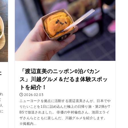
「渡辺直美のニッポン0泊バカン
た
ス」川越グルメ＆だるま体験スポッ
トを紹介！
れ
2026.02.03
宮
ニューヨークを拠点に活動する渡辺直美さんが、日本でや
人
りたいことを1日に詰め込んだ極上の日帰り旅・第2弾がT
に
BSで放送されました。 俳優の中村倫也さん、池田エライ
ザさんらとともに楽しんだ、川越グルメを紹介します。
※掲載内...