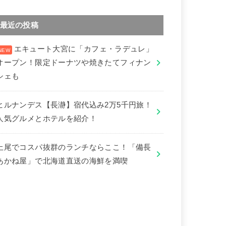
最近の投稿
エキュート大宮に「カフェ・ラデュレ」
オープン！限定ドーナツや焼きたてフィナン
シェも
ヒルナンデス【長瀞】宿代込み2万5千円旅！
人気グルメとホテルを紹介！
上尾でコスパ抜群のランチならここ！「備長
あかね屋」で北海道直送の海鮮を満喫