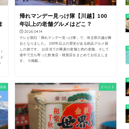
帰れマンデー見っけ隊【川越】100
ま
年以上の老舗グルメはどこ？
2026.04.14
テレビ朝日「帰れマンデー見っけ隊」で、埼玉県川越が舞
台となりました。 100年以上の歴史がある絶品グルメ探
しの旅です。 お目当ての蕎麦の老舗と肉の老舗、そして
！
途中で立ち寄った飲食店・雑貨店をまとめてお伝えしま
ド
す。 ※掲載...
い
温泉
イベント