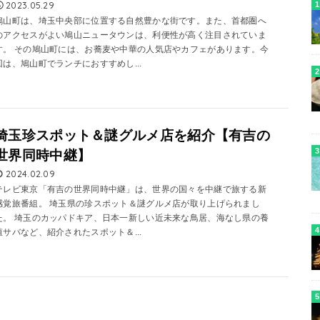
2023.05.29
鳩山町は、埼玉中央部に位置する自然豊かな街です。また、首都圏へ
のアクセスがよい鳩山ニュータウンは、利便性が高く注目されていま
す。 その鳩山町には、お蕎麦や中華の人気店やカフェがあります。今
回は、鳩山町でランチにおすすめし...
埼玉珍スポット＆謎グルメ店を紹介【有吉の
世界同時中継】
2024.02.09
テレビ東京「有吉の世界同時中継」は、世界の国々を中継で旅する新
感覚旅番組。 埼玉県の珍スポット＆謎グルメ店が取り上げられまし
た。 埼玉のカッパドキア、日本一新しい近未来な鳥居、海なし県の養
殖サバなど、紹介されたスポット＆...