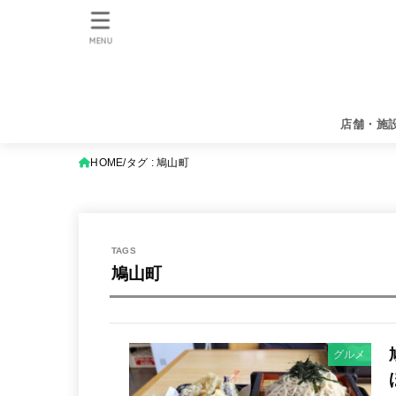
MENU
店舗・施
HOME
タグ : 鳩山町
鳩山町
グルメ