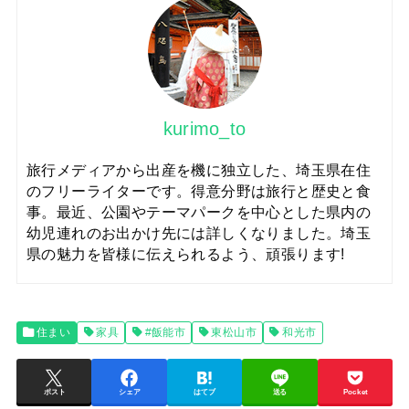
kurimo_to
旅行メディアから出産を機に独立した、埼玉県在住
のフリーライターです。得意分野は旅行と歴史と食
事。最近、公園やテーマパークを中心とした県内の
幼児連れのお出かけ先には詳しくなりました。埼玉
県の魅力を皆様に伝えられるよう、頑張ります!
住まい
家具
#飯能市
東松山市
和光市
ポスト
シェア
はてブ
送る
Pocket