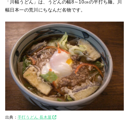
「川幅うどん」は、うどんの幅8～10㎝の平打ち麺。川
幅日本一の荒川にちなんだ名物です。
出典：
手打うどん 長木屋