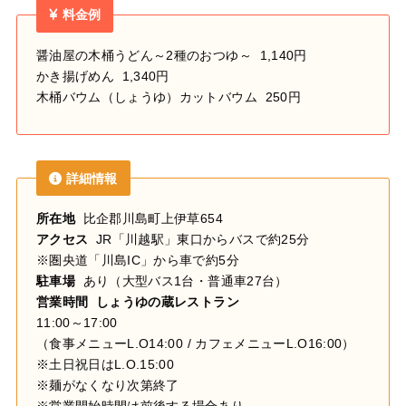
料金例
醤油屋の木桶うどん～2種のおつゆ～ 1,140円
かき揚げめん 1,340円
木桶バウム（しょうゆ）カットバウム 250円
詳細情報
所在地
比企郡川島町上伊草654
アクセス
JR「川越駅」東口からバスで約25分
※圏央道「川島IC」から車で約5分
駐車場
あり（大型バス1台・普通車27台）
営業時間 しょうゆの蔵レストラン
11:00～17:00
（食事メニューL.O14:00 / カフェメニューL.O16:00）
※土日祝日はL.O.15:00
※麺がなくなり次第終了