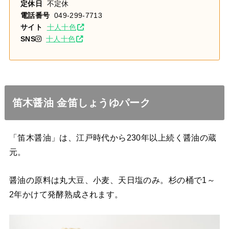
定休日
不定休
電話番号
049-299-7713
サイト
十人十色
SNS
十人十色
笛木醤油 金笛しょうゆパーク
「笛木醤油」は、江戸時代から230年以上続く醤油の蔵
元。
醤油の原料は丸大豆、小麦、天日塩のみ。杉の桶で1～
2年かけて発酵熟成されます。