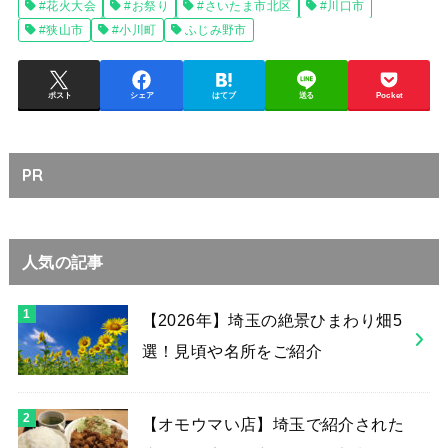
#花火大会
#お祭り
#さいたま市北区
#川口市
#狭山市
#小川町
ふじみ野市
ポスト
シェア
はてブ
送る
Pocket
PR
人気の記事
【2026年】埼玉の絶景ひまわり畑5
選！見頃や名所をご紹介
【オモウマい店】埼玉で紹介された