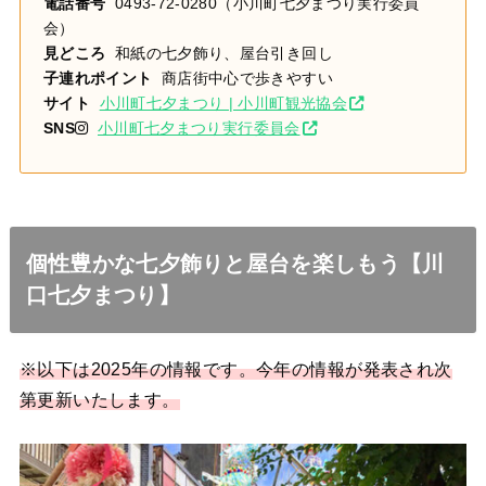
電話番号
0493-72-0280（小川町七夕まつり実行委員
会）
見どころ
和紙の七夕飾り、屋台引き回し
子連れポイント
商店街中心で歩きやすい
サイト
小川町七夕まつり | 小川町観光協会
SNS
小川町七夕まつり実行委員会
個性豊かな七夕飾りと屋台を楽しもう【川
口七夕まつり】
※以下は2025年の情報です。今年の情報が発表され次
第更新いたします。