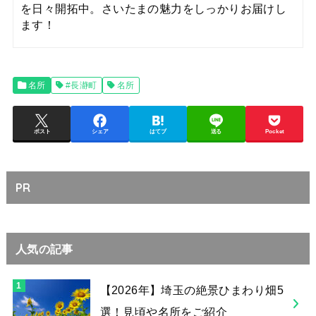
を日々開拓中。さいたまの魅力をしっかりお届けし
ます！
名所
#長瀞町
名所
ポスト
シェア
はてブ
送る
Pocket
PR
人気の記事
【2026年】埼玉の絶景ひまわり畑5
選！見頃や名所をご紹介