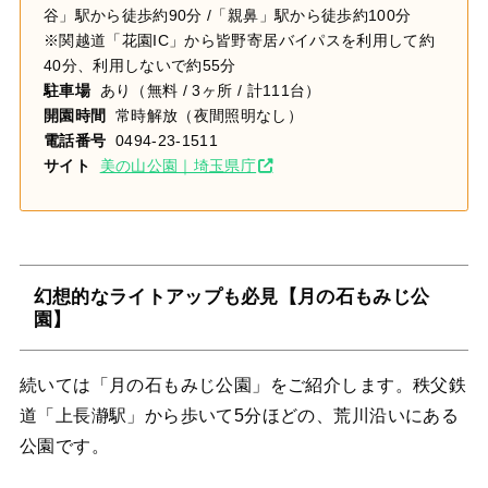
谷」駅から徒歩約90分 /「親鼻」駅から徒歩約100分
※関越道「花園IC」から皆野寄居バイパスを利用して約
40分、利用しないで約55分
駐車場
あり（無料 / 3ヶ所 / 計111台）
開園時間
常時解放（夜間照明なし）
電話番号
0494-23-1511
サイト
美の山公園｜埼玉県庁
幻想的なライトアップも必見【月の石もみじ公
園】
続いては「月の石もみじ公園」をご紹介します。秩父鉄
道「上長瀞駅」から歩いて5分ほどの、荒川沿いにある
公園です。