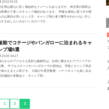
2022.10.05
埼玉県は都心に近く都会的なイメージもありますが、埼玉県の西部は
自然豊かで多くのキャンプ施設があります。 準備を億劫に思う方や寝
るのは屋内が良いという方、キャンプ初心者で勝手がわからない方に
おすすめしたいのがバンガローです...
飯能でコテージやバンガローに泊まれるキャ
ンプ場5選
2025.06.27
都心からのアクセスも良好な飯能市は、自然に囲まれたアウトドアの
宝庫。 中でもコテージやバンガローでの宿泊は、手軽にキャンプ気分
を味わえると人気です。 川遊びや星空観察、バーベキューも楽しめる
宿泊施設が多数あり、キャンプ初...
1
2
3