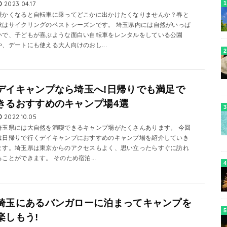
2023.04.17
暖かくなると自転車に乗ってどこかに出かけたくなりませんか？春と
秋はサイクリングのベストシーズンです。 埼玉県内には自然がいっぱ
いで、子どもが喜ぶような面白い自転車をレンタルをしている公園
や、デートにも使える大人向けのおし...
デイキャンプなら埼玉へ!日帰りでも満足で
きるおすすめのキャンプ場4選
2022.10.05
埼玉県には大自然を満喫できるキャンプ場がたくさんあります。 今回
は日帰りで行くデイキャンプにおすすめのキャンプ場を紹介していき
ます。埼玉県は東京からのアクセスもよく、思い立ったらすぐに訪れ
ることができます。 そのため宿泊...
埼玉にあるバンガローに泊まってキャンプを
楽しもう!