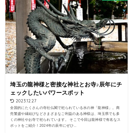
埼玉の龍神様と密接な神社とお寺♪辰年にチ
ェックしたいパワースポット
2023.12.27
全国的にたくさんの寺社仏閣で祀られている水の神「龍神様」。商
売繁盛や縁結びなどさまざまなご利益のある神様は、埼玉県でも多
くの神社やお寺で祀られています。 そこで今回は龍神様で有名なス
ポットをご紹介！2024年の辰年にぜひ...