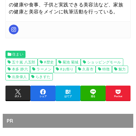
の健康や食事、子供と実践できる美容法など、家族
の健康と美容をメインに執筆活動を行っている。
住まい
五十嵐 八五郎
#歴史
菊池 菊城
ショッピングモール
本多 静六
ラーメン
#お祭り
久喜市
特徴
魅力
出身偉人
らきすた
ポスト
シェア
はてブ
送る
Pocket
PR