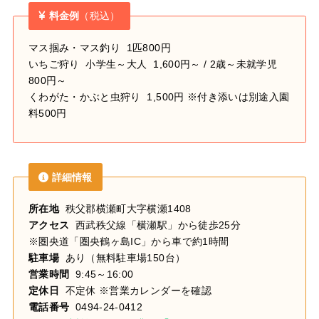
料金例
（税込）
マス掴み・マス釣り 1匹800円
いちご狩り 小学生～大人 1,600円～ / 2歳～未就学児
800円～
くわがた・かぶと虫狩り 1,500円 ※付き添いは別途入園
料500円
詳細情報
所在地
秩父郡横瀬町大字横瀬1408
アクセス
西武秩父線「横瀬駅」から徒歩25分
※圏央道「圏央鶴ヶ島IC」から車で約1時間
駐車場
あり（無料駐車場150台）
営業時間
9:45～16:00
定休日
不定休 ※営業カレンダーを確認
電話番号
0494-24-0412