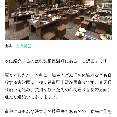
出典：
古沢園
次に紹介するのは秩父郡長瀞町にある「古沢園」です。
広々としたバーベキュー場やうどん打ち体験場なども併
設する古沢園は、秩父鉄道野上駅が最寄りです。弁天通
り沿いを進み、荒川を渡った先の白鳥通りを長瀞方面に
進んだ道沿いにありますよ。
道中には有名な法善寺の枝垂桜もあるので、春先に足を