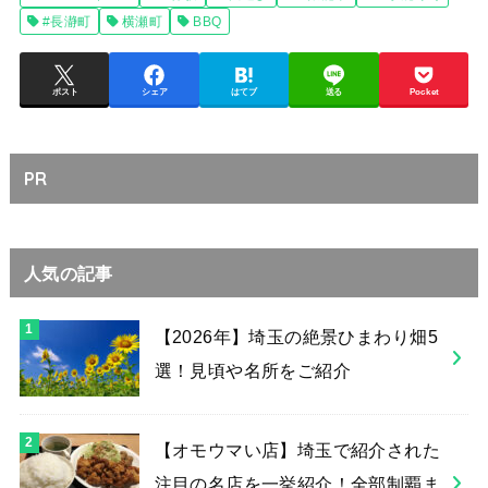
#長瀞町
横瀬町
BBQ
ポスト
シェア
はてブ
送る
Pocket
PR
人気の記事
【2026年】埼玉の絶景ひまわり畑5
選！見頃や名所をご紹介
【オモウマい店】埼玉で紹介された
注目の名店を一挙紹介！全部制覇ま