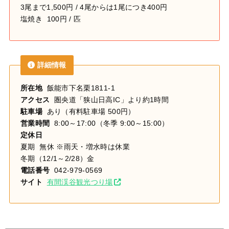
3尾まで1,500円 / 4尾からは1尾につき400円
塩焼き 100円 / 匹
詳細情報
所在地
飯能市下名栗1811-1
アクセス
圏央道「狭山日高IC」より約1時間
駐車場
あり（有料駐車場 500円）
営業時間
8:00～17:00（冬季 9:00～15:00）
定休日
夏期 無休 ※雨天・増水時は休業
冬期（12/1～2/28）金
電話番号
042-979-0569
サイト
有間渓谷観光つり場