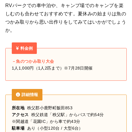
RVパークでの車中泊や、キャンプ場でのキャンプを楽
しむのも合わせておすすめです。夏休みの始まりは魚の
つかみ取りから思い出作りをしてみてはいかがでしょう
か。
料金例
－魚のつかみ取り大会
1
人1,000円
（
1
人
2
匹まで）
※7月28日開催
詳細情報
所在地
秩父郡小鹿野町飯田853
アクセス
秩父鉄道「秩父駅」からバスで約54分
※関越道「花園IC」から車で約43分
駐車場
あり（小型120台 / 大型6台）