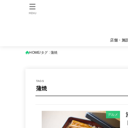
MENU
店舗・施
HOME
タグ : 蒲焼
蒲焼
グルメ