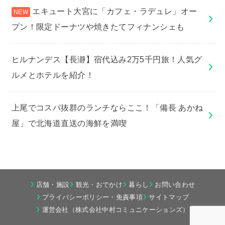
エキュート大宮に「カフェ・ラデュレ」オー
プン！限定ドーナツや焼きたてフィナンシェも
ヒルナンデス【長瀞】宿代込み2万5千円旅！人気グ
ルメとホテルを紹介！
上尾でコスパ抜群のランチならここ！「備長 あかね
屋」で北海道直送の海鮮を満喫
店舗・施設
観光・おでかけ
暮らし
お問い合わせ
プライバシーポリシー・免責事項
サイトマップ
運営会社（株式会社中村コミュニケーションズ）