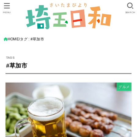
MENU
SEARCH
HOME
タグ : #草加市
#草加市
グルメ