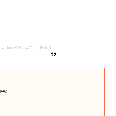
o_berry)がシェアした投稿
優先）