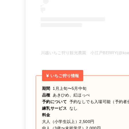
川越いちご狩り観光農園 小江戸BERRY(@koed
いちご狩り情報
期間
1月上旬〜5月中旬
品種
あきひめ、紅ほっぺ
予約について
予約なしでも入場可能（予約者
練乳サービス
なし
料金
大人（小学生以上）2,500円
中人（3歳〜未就学児）2,000円